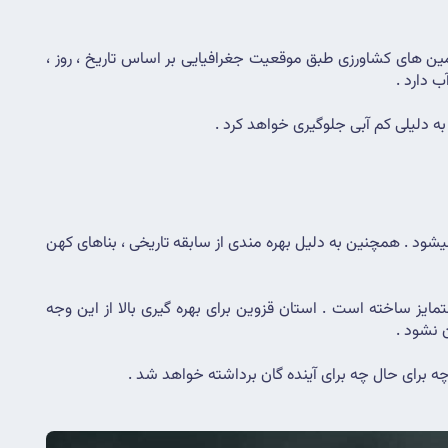
 توانایی آبیاری زمین های کشاورزی طبق موقعیت جغرافیایی بر اساس تاریخ ، روز ، 
ب دارد .
به دلیلی کم آبی جلوگیری خواهد کرد .
استان قزوین با دارا بودن 8 شهرک صنعتی به نام های البرز ، لیا ، کاسپین ، آبیک ، حیدریه و ..... یکی از قطب های اقتصادی کشور محسوب میشود . همچنین به دلیل بهره مندی از سابقه تاریخی ، بناهای کهن 
این ویژگی های برجسته در کنار مزیت های صنعتی ، کشاورزی و نزدیکی به پایتخت ، موقعیت قزوین را نسبت به سایر استان های کشور متمایز ساخته است . استان قزوین برای بهره گیری بالا از این وجه 
 نشود .
ه برای حال چه برای آینده گان برداشته خواهد شد .