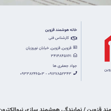
خانه هوشمند قزوین
کارشناس فنی
قزوين, قزوین, خیابان نوروزیان
3414845761
جواد جعفری ها
وین
09127852343 - 09338246503
د قزوین / نمایندگی هوشمند سازی نیوالکترون