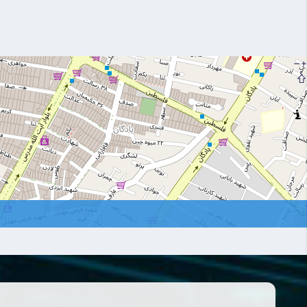
–
+
⇧