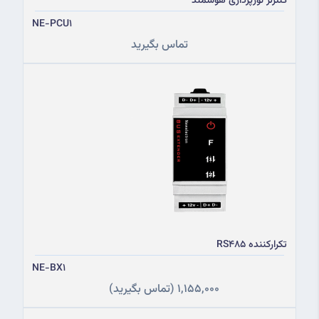
کنترلر نورپردازی هوشمند
NE-PCU1
تماس بگیرید
تکرارکننده RS485
NE-BX1
1,155,000
(تماس بگیرید)