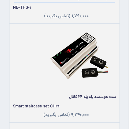
NE-THS01
1,760,000
(تماس بگیرید)
ست هوشمند راه پله 24 کانال
Smart staircase set CH24
9,240,000
(تماس بگیرید)