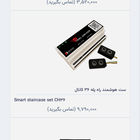
3,520,000
(تماس بگیرید)
ست هوشمند راه پله 36 کانال
Smart staircase set CH36
9,790,000
(تماس بگیرید)