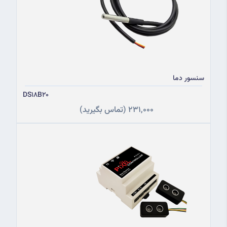
سنسور دما
DS18B20
231,000
(تماس بگیرید)