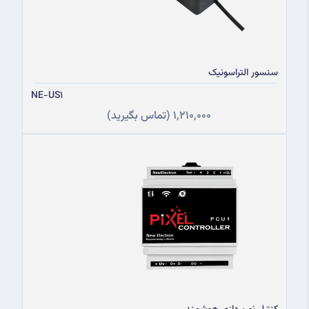
سنسور التراسونیک
NE-US1
1,210,000
(تماس بگیرید)