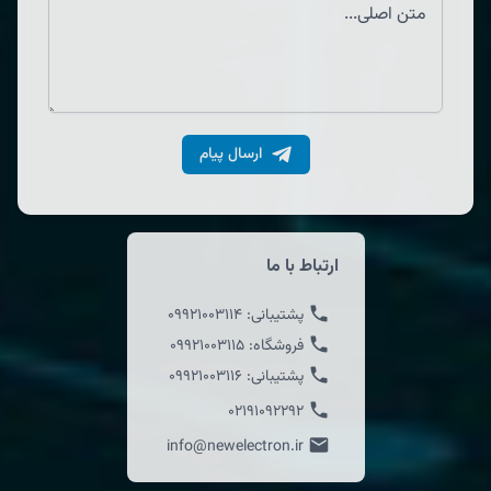
ارسال پیام
ارتباط با ما
پشتیبانی:
09921003114
فروشگاه:
09921003115
پشتیبانی:
09921003116
02191092292
info@newelectron.ir