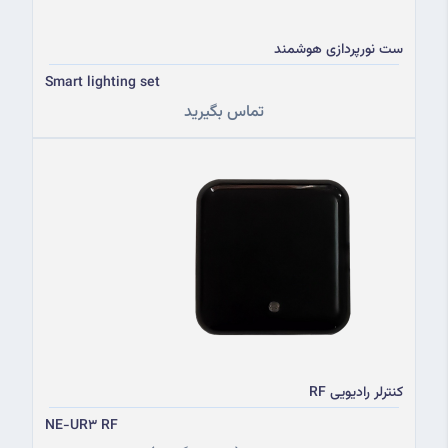
ست نورپردازی هوشمند
Smart lighting set
تماس بگیرید
کنترلر رادیویی RF
NE-UR3 RF