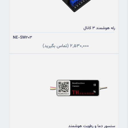
رله هوشمند 3 کانال
NE-SW203
2,530,000
(تماس بگیرید)
سنسور دما و رطوبت هوشمند