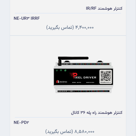
کنترلر هوشمند IR/RF
NE-UR3 IRRF
4,400,000
(تماس بگیرید)
کنترلر هوشمند راه پله 36 کانال
NE-PD2
8,580,000
(تماس بگیرید)