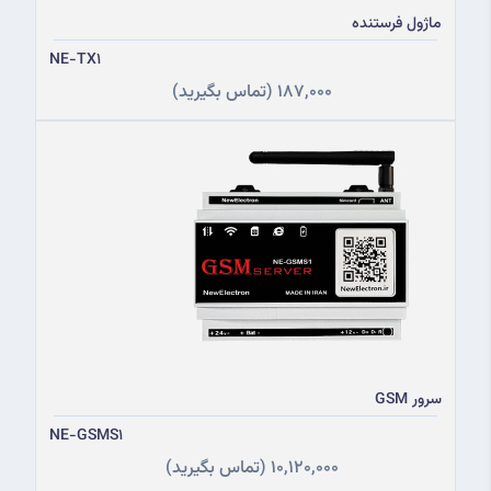
ماژول فرستنده
NE-TX1
187,000
(تماس بگیرید)
سرور GSM
NE-GSMS1
10,120,000
(تماس بگیرید)