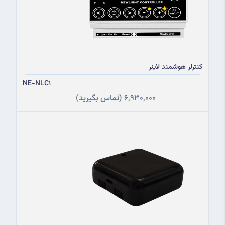
کنترلر هوشمند لاینر
NE-NLC1
6,930,000
(تماس بگیرید)