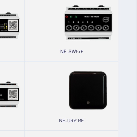
NE-SW206
NE-UR3 RF