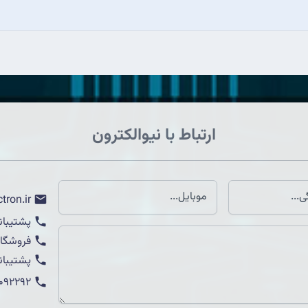
ارتباط با نیوالکترون
tron.ir
پشتیبان
فروشگاه
پشتیبان
1092292