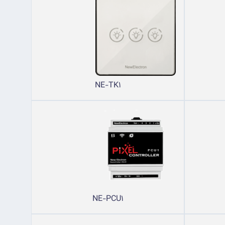
NE-TK1
NE-PCU1