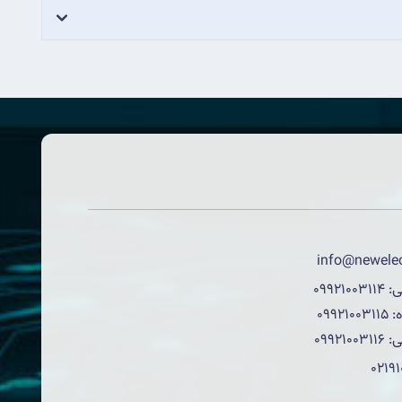
info@newelec
ی:
09921003114
:
09921003115
ی:
09921003116
0219