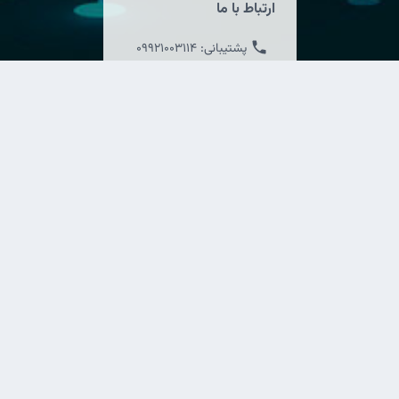
ارتباط با ما
پشتیبانی:
09921003114
فروشگاه:
09921003115
پشتیبانی:
09921003116
02191092292
info@newelectron.ir
لینک های مفید
صفحه اصلی
درباره ما
محصولات
نمایندگی ها
آموزش
اخذ نمایندگی
وبلاگ
کاتالوگ محصولات
ما را در شبکه های اجتماعی زیر دنبال کنید