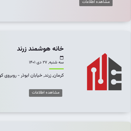
مشاهده اطلاعات
خانه هوشمند زرند
سه شنبه, 27 دی 1401
كرمان, زرند, خیابان ابوذر - روبروی کوچ
مشاهده اطلاعات