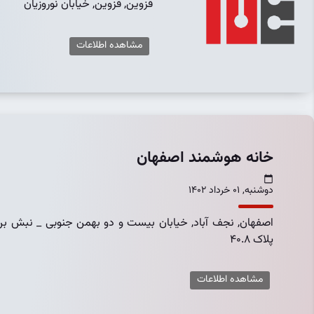
قزوين, قزوین, خیابان نوروزیان
مشاهده اطلاعات
خانه هوشمند اصفهان
دوشنبه, 01 خرداد 1402
اصفهان, نجف آباد, خیابان بیست و دو بهمن جنوبی _ نبش ب
پلاک 40.8
مشاهده اطلاعات