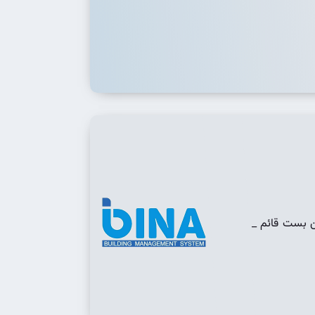
ن بست قائم _