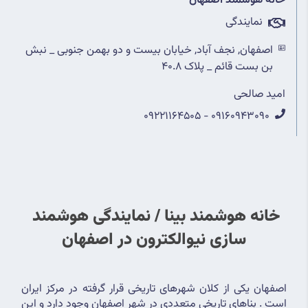
خانه هوشمند اصفهان
نمایندگی
اصفهان, نجف آباد, خیابان بیست و دو بهمن جنوبی _ نبش
بن بست قائم _ پلاک 40.8
امید صالحی
09160943090 - 09221164505
خانه هوشمند بینا / نمایندگی هوشمند 
سازی نیوالکترون در اصفهان
اصفهان یکی از کلان شهرهای تاریخی قرار گرفته در مرکز ایران 
است . بناهای تاریخی متعددی در شهر اصفهان وجود دارد و این 