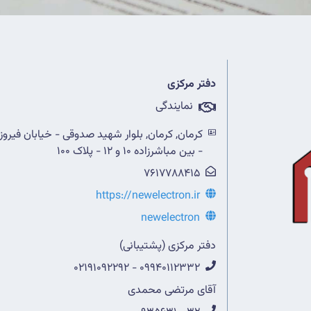
دفتر مرکزی
نمایندگی
كرمان, کرمان, بلوار شهید صدوقی - خیابان فیروز
- بین مباشرزاده 10 و 12 - پلاک 100
7617788415
https://newelectron.ir
newelectron
دفتر مرکزی (پشتیبانی)
09940112332 - 02191092292
آقای مرتضی محمدی