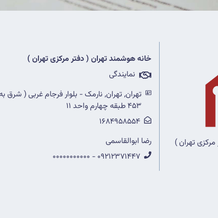
خانه هوشمند تهران ( دفتر مرکزی تهران )
نمایندگی
تهران, تهران, نارمک - بلوار فرجام غربی ( شرق به
453 طبقه چهارم واحد 11
1684958554
رضا ابوالقاسمی
مرکزی تهران )
09212371447 - 00000000000