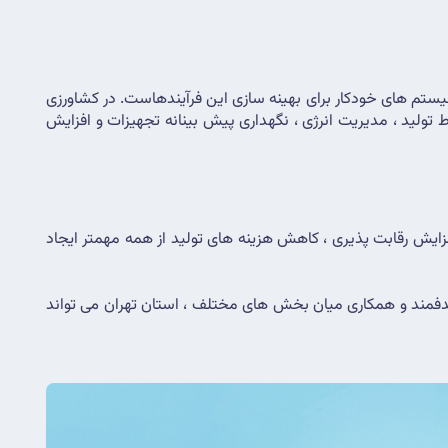
به صورت کلی هوشمند سازی به معنای استفاده از فناوری هایی مانند اینترنت اشیاء ، هوش مصنوعی ، کلان داده ها ، سنسورها ، رباتیک و سیستم های خودکار برای بهینه سازی این فرآیندهاست. در کشاورزی 
، این فناوری ها برای مدیریت دقیق منابعی مانند آب ، خاک و کود استفاده میشود و در صنعت نیز سیستم های هوشمند برای کنترل خطوط تولید ، مدیریت انرژی ، نگهداری پیش بینانه تجهیزات و افزایش 
هوشمند سازی در تهران باعث افزایش بهره وری در صنایع و کشاورزی ، کاهش مصرف انرژی، منابع آبی و گازی ، بهبود کیفیت محصولات و افزایش رقابت پذیری ، کاهش هزینه های تولید از همه مهمتر ایجاد 
هوشمندسازی کشاورزی و صنایع می تواند نقش مهمی در توسعه ی پایدار استان تهران ایفا کند که با برنامه ریزی مناسب ، سرمایه گذاری هدفمند و همکاری میان بخش های مختلف ، استان تهران می تواند 