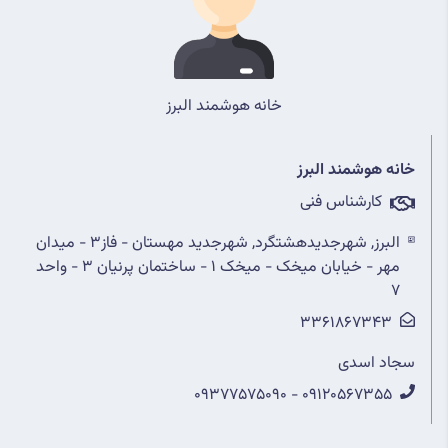
خانه هوشمند البرز
خانه هوشمند البرز
کارشناس فنی
البرز, شهرجدیدهشتگرد, شهرجدید مهستان - فاز3 - میدان
مهر - خیابان میخک - میخک 1 - ساختمان پرنیان 3 - واحد
7
3361867343
سجاد اسدی
09120567355 - 09377575090