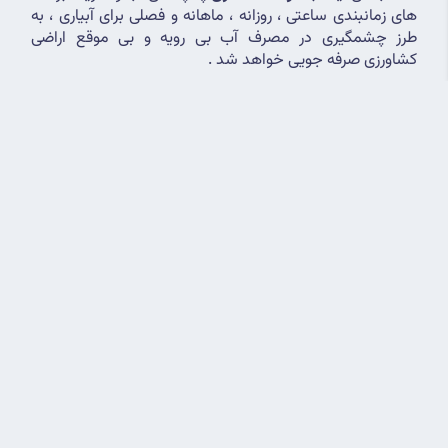
های زمانبندی ساعتی ، روزانه ، ماهانه و فصلی برای آبیاری ، به 
طرز چشمگیری در مصرف آب بی رویه و بی موقع اراضی 
کشاورزی صرفه جویی خواهد شد .
هوشمند سازی گلخانه
تنوع آب و هوایی و قرار گرفتن استان البرز در ارتفاع بالای 1300 
متر ، بستری مناسب برای تولید میلیونی شاخه های گل رز ایجاد 
کرده است . این استان در مرداد 1391 ، 13 هکتار از گلخانه های 
ایران را به خود اختصاص داده است . از این رو استفاده از 
جدیدترین شبکه های کشت ، سیستم های هوشمند گلخانه و 
کنترل هوشمندانه دما و رطوبت ، سبب میشود تا محیطی عالی 
برای رشد با کیفیت گل های رز و سایر محصولات گلخانه ای 
بوجود آید . استفاده از این فناوری های هوشمند مصرف انرژی و 
آب را در محیط گلخانه تا حدود 35 تا 40 در صد کاهش خواهد 
داد .