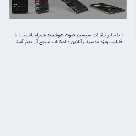
( با سایر مقالات 
سیستم صوت هوشمند
 همراه باشید تا با 
قابلیت ویژه موسیقی آنلاین و امکانات متنوع آن بهتر آشنا 
شوید )
سینمای خانگی هوشمند
حجم قابل توجه سیم های باند و اسپیکرهای 
سینمای خانگی
 در 
خانه آزار دهنده است و نارضایتی صاحب خانه را با خود به همراه 
دارد . با توجه به 
ورودی های AUX
 قرار گرفته در پشت تلویزیون 
می توان این ورودی ها را به سیستم صوت هوشمند متصل کرد 
و به جای استفاده از سینمای خانگی با حجم بالای سیم و کابل 
های مزاحم از وجود 
اسپیکر های سقفی
 و 
سیستم صوت 
هوشمند خانگی
 بهره گرفت . استفاده از این نوع سیستم امکان 
پخش صدا و آهنگ را در همه جای سالن به صورت یکنواخت و 