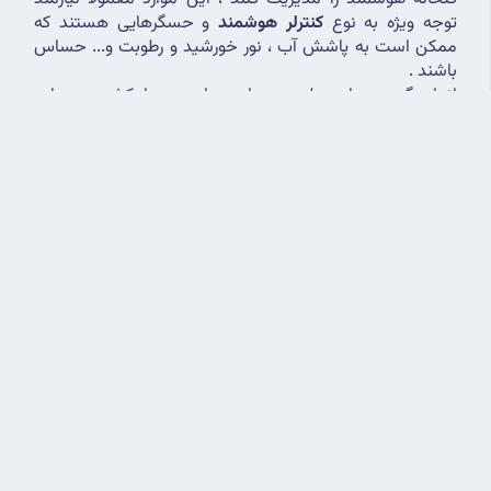
توجه ویژه به نوع 
کنترلر هوشمند
 و حسگرهایی هستند که 
ممکن است به پاشش آب ، نور خورشید و رطوبت و... حساس 
باشند .
اندازه گیری دما و رطوبت هوا ، دمای محیط کشت ، دما و 
رطوبت خاک گیاه با وجود سنسورهای مختلف باید به صورت 
جداگانه انجام شود تا از طریق داده های به دست آمده ، 
بهترین نتیجه برای گلخانه هوشمند اعمال شود تنها همین 
دلیل نشان می دهد که برای هر پارامتری در گلخانه باید یک 
سنسور مجزا تعبیه شود .