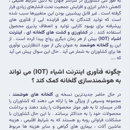
به طور کلی کشاورزی در سراسر جهان به دلیل شرایط اقلیمی ، 
کاهش ذخایر انرژی و افزایش جمعیت تحت فشارهای زیادی قرار 
گرفته است . غیر قابل پیشبینی بودن این متغییرها سبب شده 
است که تولید کنندگان به طور فزاینده ایی از فنآوری های 
پیشرفته برای بهبود کارایی تولید و انعطاف پذیری محصول 
استفاده کنند . در 
کشاورزی و کشت های گلخانه ای
 ، 
اینترنت 
اشیاء (IOT)
 بیش از هر زمان دیگری رواج پیدا کرده است . از 
این رو 
گلخانه هوشمند
 به عنوان یکی از مورد انتظارترین نوآوری 
ها برای کشاورزان به شمار می آید . حال این سوال پیش می آید 
که ....
چگونه فنآوری اینترنت اشیاء (IOT) می تواند 
به هوشمندسازی گلخانه کمک کند ؟
در حال حاضر جدیدترین نسخه ی 
گلخانه های هوشمند
 ، 
مجموعه وسیعی از ویژگی ها را ارائه می دهند که کشاورزان را 
قادر میسازد تا به طور موثر محصولات را رشد دهند و برداشت 
محصولات خود را به حداکثر برسانند . با این حال کشاورزان با 
مشکلات فراوانی روبه رو هستند که به شرایط اقلیمی ، هزینه 
ماشین آلات ، بیماری های گیاهی و سایر هزینه ها مربوط 