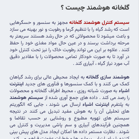
گلخانه هوشمند چیست ؟
سیستم کنترل هوشمند گلخانه
 مجهز به سنسور و حسگرهایی 
است که رشد گیاه را با تنظیم گرما و رطوبت و نور بهینه می سازد 
و باعث میشود تا محصولاتی که در حال رشد هستند سریعتر به 
مرحله برداشت برسند و در عین حال مواد مغذی خود را حفظ 
کنند . علاوه بر این می تواند رطوبت خاک را نیز تحت کنترل خود 
در آورد تا به صورت خودکار تمامی محصولات را با مقادیر دقیق 
آب مورد نیاز گیاه ، آبیاری کند . 
هوشمند سازی گلخانه
 به ایجاد محیطی عالی برای رشد گیاهان 
کمک می کنند و با کمک سنسورها و فنآوری های جدید 
اینترنت 
اشیاء
 به صورت شبانه روزی ، محیط اطراف گلخانه و محصولات 
را رصد می کند . داده های جمع آوری شده از 
سیستم هوشمند
به پلتفرم 
اینترنت اشیاء
 ارسال می شوند ، جایی که الگوریتم 
های تحلیلی آن را به هوش مفید تبدیل می کنند در نتیجه 
سیستم های تهویه مطبوع و روشنایی بر حسب تقاضا و 
همچنین فرآیندهای آبیاری و سم پاشی مدیریت و کنترل می 
شوند . نظارت مستمر داده ها امکان ایجاد مدل های پیش بینی 
کننده را برای ارزیابی بیماری ها و خطرات عفونت فراهم می کند .