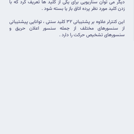
دیگر می توان سناریویی برای یکی از کلید ها تعریف کرد که با 
زدن کلید مورد نظر پرده اتاق باز یا بسته شود .
این کنترلر علاوه بر پشتیبانی 32 کلید سنتی ، توانایی پیشتیبانی 
از سنسورهای مختلف از جمله سنسور اعلان حریق و 
سنسورهای تشخیص حرکت را دارد .
برای آشنایی با ویژگی های خاص کنترلر دیجیتال 32 کانال کلیک 
کنید 
مزایای کلید هوشمند روشنایی
کنترل انواع روشنایی ها
کنترل از راه دور در بستر نرم افزار
سهولت در انجام بسیاری از کارها
اجرای سناریوهای متعدد توسط کلید هوشمند
حفظ کلید سنتی و کلید لمسی هوشمند در 