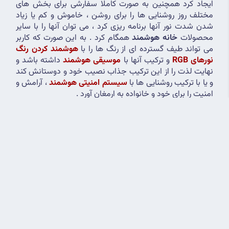
ایجاد کرد همچنین به صورت کاملا سفارشی برای بخش های 
مختلف روز روشنایی ها را برای روشن ، خاموش و کم یا زیاد 
شدن شدت نور آنها برنامه ریزی کرد ، می توان آنها را با سایر 
محصولات 
خانه هوشمند
 همگام کرد . به این صورت که کاربر 
می تواند طیف گسترده ای از رنگ ها را با 
هوشمند کردن رنگ 
نورهای RGB
 و ترکیب آنها با 
موسیقی هوشمند
 داشته باشد و 
نهایت لذت را از این ترکیب جذاب نصیب خود و دوستانش کند 
و یا با ترکیب روشنایی ها با 
سیستم امنیتی هوشمند
 ، آرامش و 
امنیت را برای خود و خانواده به ارمغان آورد .
علاوه بر این امکانات فوق العاده که با هوشمند کردن روشنایی 
ها شکل میگیرند کاربر قادر خواهد بود 
کنترلی هوشمندانه در 
مصرف انرژی برق
 و روند کاهشی این الگوی مصرف داشته باشد 
که این خود از اصلی ترین مزیت های 
سیستم
روشنایی 
هوشمند
 است .