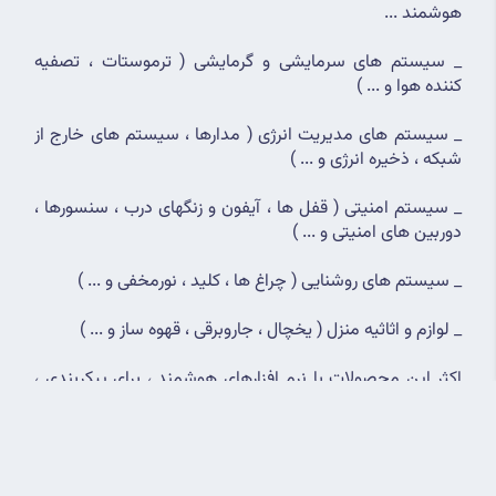
هوشمند ...
_ سیستم های سرمایشی و گرمایشی ( ترموستات ، تصفیه 
کننده هوا و ... )
_ سیستم های مدیریت انرژی ( مدارها ، سیستم های خارج از 
شبکه ، ذخیره انرژی و ... )
_ سیستم امنیتی ( قفل ها ، آیفون و زنگهای درب ، سنسورها ، 
دوربین های امنیتی و ... )
_ سیستم های روشنایی ( چراغ ها ، کلید ، نورمخفی و ... )
_ لوازم و اثاثیه منزل ( یخچال ، جاروبرقی ، قهوه ساز و ... )
اکثر این محصولات با نرم افزارهای هوشمند ، برای پیکربندی ، 
کنترل از راه دور ، نظارت و اتوماسیون جفت می شوند .
این نرم افزار ها بسته به عملکرد ، دسته و 
تولید کننده تجهیزات 
هوشمند
 ، می توانند یک برنامه تک کاره مستقل برای کنترل یک 