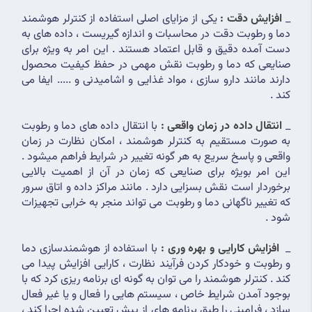
_ 
افزایش دقت :
یکی از مزایای اصلی استفاده از کنترلر هوشمند 
دما و رطوبت دقت در محاسبات و اندازه گیریست ، داده های به 
دست آمده دقیق و قابل اعتماد هستند . این امر به ویژه برای 
صنایعی که دما و رطوبت نقش مهمی در حفظ کیفیت محصول 
دارند مانند دارو سازی ، مواد غذایی و اشامیدنی و ..... ایفا می 
کند .
_ 
انتقال داده در زمان واقعی :
 با انتقال داده های دما و رطوبت 
به صورت مستقیم به کنترلر هوشمند ، امکان نظارت در زمان 
واقعی و پاسخ سریع به هر گونه تغییر در شرایط فراهم میشود . 
این امر بویژه برای صنایعی که زمان در آن از اهمیت بالایی 
برخوردار است نقش بسزایی دارد . مانند مراکز داده و اتاق سرور 
که تغییر ناگهانی دما و رطوبت می تواند منجر به خرابی تجهیزات 
شود .
_ 
افزایش کارایی و بهره وری :
با استفاده از هوشمندسازی دما 
و رطوبت و خودکار کردن فرآیند نظارت ، کارایی افزایش پیدا می 
کند . کنترلر هوشمند را می توان به گونه ای برنامه ریزی کرد که با 
بوجود آمدن شرایط خاص ، سیستم هایی را فعال و یا غیر فعال 
سازد ، فرامینی را طبق برنامه های از پیش تعیین شده اجرا کند ، 