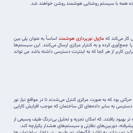
 آینده همه با سیستم روشنایی هوشمند روشن خواهند شد.
ماژول نورپردازی هوشمند
 اساساً به عنوان پلی بین 
چراغ های خانه و اپلیکیشن‌ موبایل عمل می کند. به این ترتیب که سنسورها اطلاعاتی مانند حضور افراد، میزان نور طبیعی و شرایط محیطی را جمع‌آوری کرده و به کنترلر مرکزی ارسال می‌کنند. این سیستم‌ها 
داده‌ها را پردازش کرده و بر اساس الگوریتم‌های از پیش تعریف شده، دستورات مناسب را به لامپ‌ها و چراغ‌های هوشمند ارسال می‌کنند بنابراین کاربر از هر کجا که به اینترنت دسترسی داشته باشد می تواند 
سیستم های روشنایی هوشمند برای اولین بار در اوایل دهه 2000 معرفی شدند. در آن زمان، تمرکز بر استفاده از تایمرهای اولیه یا حسگرهای حرکتی بود که به صورت مرکزی کنترل می‌شدند تا در مواقع نیاز نور 
لازم را تأمین کنند. با این حال، این سیستم‌ها قابلیت ادغام با سیستم‌های مدیریت ساختمان (BMS) را در سطح محدودی داشتند و توانایی دسترسی به سایر داده‌های کل ساختمان که موجب افزایش کارایی 
در طول سال‌ها، تحولات و پروتکل‌های روشنایی هوشمند با توانایی برقراری ارتباط با سایر فناوری‌های ساختمان هوشمند و حسگرهای پیشرفته ‌تر بهبود یافتند. که امکان تجزیه و تحلیل بی‌درنگ طیف وسیعی از 
جدیدترین نسل از سیستم‌های روشنایی هوشمند بر ارائه آنچه به عنوان روشنایی انسان محور (HCL) شناخته می‌شود، تمرکز دارد. این رویکرد نورپردازی به تقلید الگوهای نور طبیعی در داخل ساختمان ها 