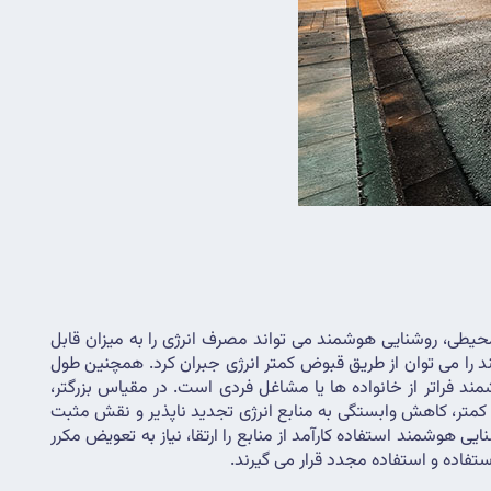
یکی از مهمترین مزایای روشنایی هوشمند، پتانسیل آن برای بهره وری انرژی است. با بهینه سازی استفاده از نور بر اساس اشغال و شرایط محیطی، روشنایی هوشمند می تواند مصرف انرژی را به میزان قابل 
توجهی کاهش دهد که باعث صرفه جویی قابل توجهی در هزینه ها تبدیل می شود. با گذشت زمان، سرمایه گذاری اولیه در روشنایی هوشمند را می توان از طریق قبوض کمتر انرژی جبران کرد. همچنین طول 
عمر لامپ های LED مورد استفاده در سیستم های روشنایی هوشمند بیشتر به صرفه جویی در هزینه کمک می کند. مزایای روشنایی هوشمند فراتر از خانواده ها یا مشاغل فردی است. در مقیاس بزرگتر، 
استفاده گسترده از روشنایی هوشمند می تواند به کاهش فشار روی شبکه های توزیع برق نیز کمک کند که منجر به انتشار گازهای گلخانه ای کمتر، کاهش وابستگی به منابع انرژی تجدید ناپذیر و نقش مثبت 
روشنایی هوشمند در توسعه پایدار شهری می شود. کاهش مصرف انرژی به کاهش تغییرات آب و هوایی نیز کمک می کند. علاوه بر این، روشنایی هوشمند استفاده کارآمد از منابع را ارتقا، نیاز به تعویض مکرر 
فاده و استفاده مجدد قرار می گیرند.