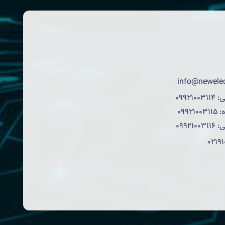
info@newelec
ی:
09921003114
:
09921003115
ی:
09921003116
0219