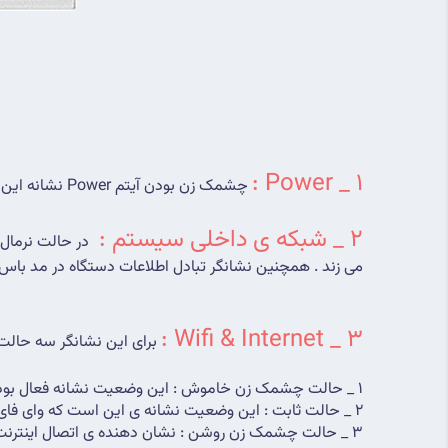
1 _ Power :
 چشمک زن بودن آیتم Power نشانه این است که دستگاه روشن و آماده به کار است.
2 _ شبکه ی داخلی سیستم :
می زند . همچنین نشانگر تبادل اطلاعات دستگاه در مد باس
3 _ Wifi & Internet :
برای این نشانگر سه حال
1 _ حالت چشمک زن خاموش : این وضعیت نشانه فعال بودن وای فای است و چراغ آیکون دستگاه در حالی که خاموشه یک لحظه روشن و دوباره خاموش میشود .
2 _ حالت ثابت : این وضعیت نشانه ی این است که وای فای دستگاه به شبکه ی انتخاب شده از طرف شما متصل شده است .
3 _ حالت چشمک زن روشن : نشان دهنده ی اتصال اینترنت به دستگاه است به این شکل که چراغ آیکون دستگاه در حالی که روشنه یک لحظه خاموش و دوباره روشن میشود .