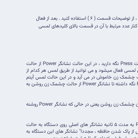
کلیدهای لمسی دستگاه هستند که به طور معمول لمس آنها غیرفعال است. برای فعال کردن لمس آنها ، از توضیحات قسمت ( 6 ) استفاده کنید . بعد از فعال 
شدن لمس کلیدها از طریق لمس نیز می توان آیتم های دستگاه را کنترل کرد . با لمس هر یک از آیتم ها ، نشانگر مربوط به هر آیتم در کنار عدد مرتبط با آن در قسمت بالای کلیدهای لمسی 
فعال و غیر فعال کردن کلیدهای لمسی روی دستگاه : برای فعال کردن کلیدهای لمسی ، انگشت خود را به مدت یک ثانیه روی قسمت Press نگه دارید ، در این حالت نشانگر Power از حالت 
چشمک زن خاموش به حالت چشمک زن روشن تغییر وضعیت می دهد که در صورت تغییر وضعیت نشانگر Power ، لمس کلیدهای لمسی فعال میشود و می توانید از طریق لمس هر کدام از 
آیتم های 1 تا 6 را کنترل کنید . بعد از گذشت یک دقیقه در صورتی که از کلیدها استفاده نشده باشد ، نشانگر Power دوباره به صورت چشمک زن خاموش در می آید و در این حالت لمس آیتم 
های 1 تا 6 غیرفعال می شود و اگر بخواهید زودتر از این تایم آنها را غیر فعال کنید ، مجددا" به مدت یک ثانیه انگشت خود را روی Press نگه داشته تا نشانگر Power از حالت چشمک زن روشن به 
( چشمک زن خاموش یعنی در حالی که نشانگر Power خاموشه بعد سه ثانیه یک لحظه روشن و دوباره خاموش میشود و بالعکس آن چشمک زن روشن یعنی در حالی که نشانگر Power روشنه 
راه اندازی مجدد دستگاه : برای مواقعی که رمز وای فای دستگاه را فراموش کرده اید . با نگه داشتن انگشت خود روی قسمت Press به مدت 5 ثانیه نشانگر های اصلی روی دستگاه به حالت 
چشمک زن در می آیند ، در این حالت می توانید انگشت خود را از روی Press بردارید تا دستگاه حافظه ی داخلی خود را پاک کند ، پس از پاک شدن حافظه ، مجددا" نشانگر های این دستگاه به 