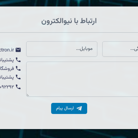
ارتباط با نیوالکترون
tron.ir
پشتیبان
فروشگاه
پشتیبان
1092292
ارسال پیام