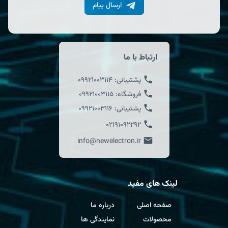
ارسال پیام
ارتباط با ما
پشتیبانی:
09921003114
فروشگاه:
09921003115
پشتیبانی:
09921003116
02191092292
info@newelectron.ir
لینک های مفید
صفحه اصلی
درباره ما
محصولات
نمایندگی ها