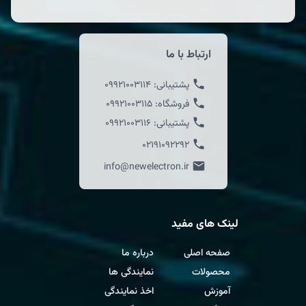
ارتباط با ما
پشتیبانی:
09921003114
فروشگاه:
09921003115
پشتیبانی:
09921003116
02191092292
info@newelectron.ir
لینک های مفید
صفحه اصلی
درباره ما
محصولات
نمایندگی ها
آموزش
اخذ نمایندگی