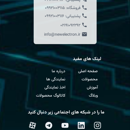
پشتیبانی:
09921003114
فروشگاه:
09921003115
پشتیبانی:
09921003116
02191092292
info@newelectron.ir
لینک های مفید
صفحه اصلی
درباره ما
محصولات
نمایندگی ها
آموزش
اخذ نمایندگی
وبلاگ
کاتالوگ محصولات
ما را در شبکه های اجتماعی زیر دنبال کنید