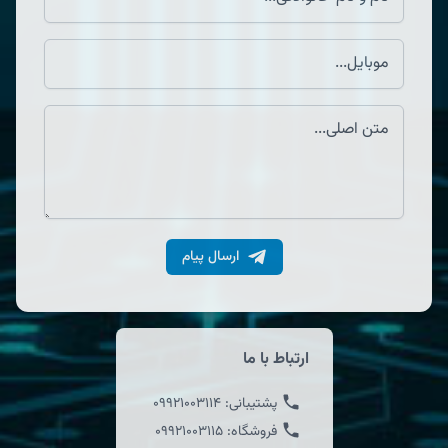
ارسال پیام
ارتباط با ما
پشتیبانی:
09921003114
فروشگاه:
09921003115