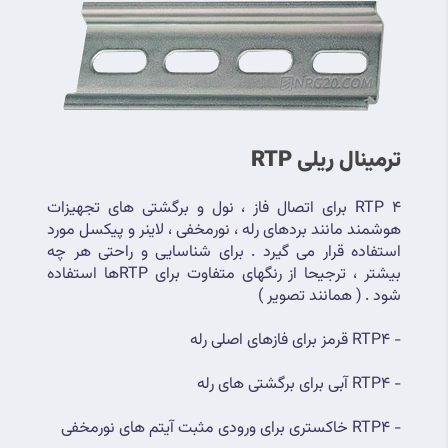
ترمینال ریلی RTP
RTP 4 برای اتصال فاز ، نول و برگشتی های تجهیزات 
هوشمند مانند بردهای رله ، نورمخفی ، لاینر و پیکسل مورد 
استفاده قرار می گیرد . برای شناسایی و راحتی هر چه 
بیشتر ، ترجیحا از رنگهای متفاوت برای RTPها استفاده 
شود . ( همانند تصویر )
- RTP4 قرمز برای فازهای اصلی رله
- RTP4 آبی برای برگشتی های رله
- RTP4 خاکستری برای ورودی مثبت آیتم های نورمخفی