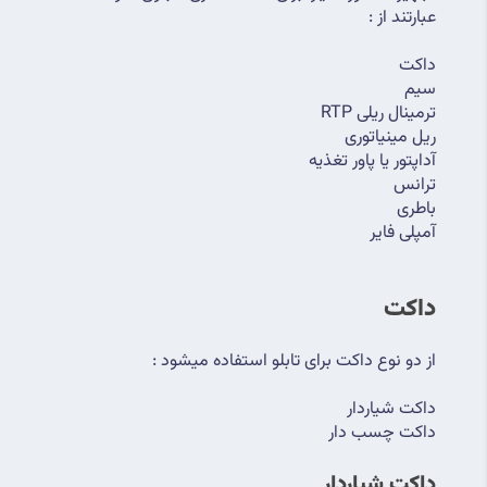
عبارتند از :
داکت
سیم
ترمینال ریلی RTP
ریل مینیاتوری
آداپتور یا پاور تغذیه
ترانس
باطری
آمپلی فایر
داکت 
از دو نوع داکت برای تابلو استفاده میشود :
داکت شیاردار
داکت چسب دار
داکت شیاردار