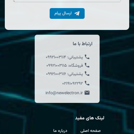
ارسال پیام
ارتباط با ما
پشتیبانی:
09921003114
فروشگاه:
09921003115
پشتیبانی:
09921003116
02191092292
info@newelectron.ir
لینک های مفید
صفحه اصلی
درباره ما