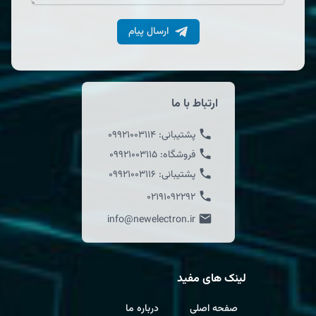
ارسال پیام
ارتباط با ما
پشتیبانی:
09921003114
فروشگاه:
09921003115
پشتیبانی:
09921003116
02191092292
info@newelectron.ir
لینک های مفید
صفحه اصلی
درباره ما