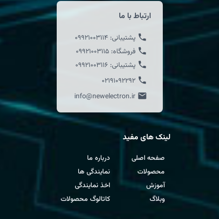
ارتباط با ما
پشتیبانی:
09921003114
فروشگاه:
09921003115
پشتیبانی:
09921003116
02191092292
info@newelectron.ir
لینک های مفید
صفحه اصلی
درباره ما
محصولات
نمایندگی ها
آموزش
اخذ نمایندگی
وبلاگ
کاتالوگ محصولات