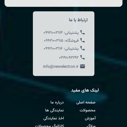
ارتباط با ما
پشتیبانی:
09921003114
فروشگاه:
09921003115
پشتیبانی:
09921003116
02191092292
info@newelectron.ir
لینک های مفید
صفحه اصلی
درباره ما
محصولات
نمایندگی ها
آموزش
اخذ نمایندگی
وبلاگ
کاتالوگ محصولات