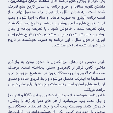
یکی دیگر از ویژگی های برنامه های 
ساعت فرمان نیوالکترون
 ، 
داشتن تقویم سالانه و اجرای برنامه بر اساس تاریخ های تعریف 
شده است . به عنوان مثال برای آبیاری یک محصول زراعی نیاز 
است برنامه آبیاری به صورت ماهانه و سالانه اجرا شود و پمپ 
آب در تاریخ های خاصی روشن و در همان تاریخ بعد از گذشت 
زمان تعریف شده ، خاموش شود . با تعریف برنامه ی زمان 
روشن و خاموش شدن پمپ و مشخص کردن تاریخ های زمان 
آبیاری در طول سال ، این برنامه به صورت هوشمند در تاریخ 
های تعریف شده اجرا خواهد شد .
تایمر نجومی دو رله‌ای نیوالکترون با مجهز بودن به وای‌فای 
داخلی، گامی فراتر از تایمرهای سنتی برداشته است. برخلاف 
محصولات قدیمی، این دستگاه بدون نیاز به هیچ تجهیز جانبی، 
مستقیماً به اینترنت متصل می‌شود و رابط کاربری ساده و بصری 
آن با منوهای آسان، امکان تنظیمات پیچیده را برای تمام کاربران 
فراهم می‌کند.
با این تایمر هوشمند از طریق اپلیکیشن موبایل (iOS و اندروید) 
و پنل تحت وب، می‌توانید از هر جای دنیا چراغ‌ها را روشن/
خاموش کنید، وضعیت پمپ آب را چک نمایید یا دستگاه‌های 
متصل را مدیریت کنید. یکی از هوشمندانه‌ترین قابلیت‌ها، 