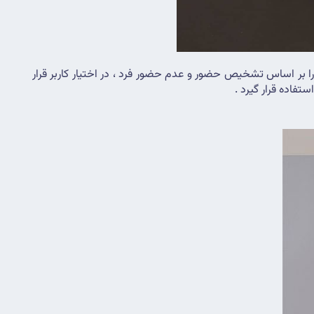
 با ورودی سنسور خود امکان کنترل و تعریف شدت نور از صفر تا صددرصد ، رنگ نور و جلوه های خطی و پیکسلی را بر اساس تشخیص حضور و عدم حضور فرد ، در اختیار کاربر قرار 
تفاده قرار گیرد .