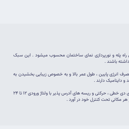
 ، یکی از جلوه های منحصر به فرد و جذاب در طراحی منبع نور ساختمان اداری ، خانه های لوکس ، روشنایی راه پله و نورپردازی نمای ساختمان محسوب میشود . این سبک 
اشته باشند .
استفاده از لاینر ، نورپردازی خطی حرکتی ، ال ای دی نواری ، ال ای دی پیکسلی و ریسه های RGB برنامه پذیر به علت انعطاف پذیری بالا ، مصرف انرژی پایین ، طول عمر بالا و به خصوص زیبایی بخشیدن به 
و داینامیک دارند .
 ، قابلیت تنظیم و کنترل نور این سبک روشنایی ها و چراغهای ال ای دی خطی ، حرکتی و ریسه های آدرس پذیر با ولتاژ ورودی 12 تا 24 
 هر مکانی تحت کنترل خود در آورد .