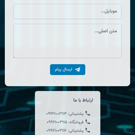
ارسال پیام
ارتباط با ما
پشتیبانی:
09921003114
فروشگاه:
09921003115
پشتیبانی:
09921003116