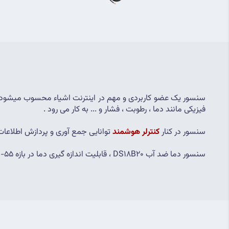
فیزیکی مانند دما ، رطوبت ، فشار و ... به کار می رود .
سنسور در کنار 
کنترلر هوشمند
 توانایی جمع آوری و پردازش اطلاعات
سنسور دما ضد آب DS18B20 ، قابلیت اندازه گیری دما در بازه 55- تا 125+ را دارد . و با تغییر شرایط دمای آب و محیط ، اطلاعات جمع آوری شده را به یک خروجی قابل اندازه گیری تبدیل می کند .