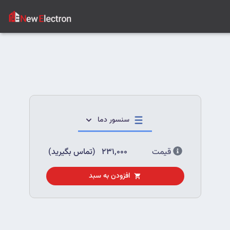
سنسور دما
قیمت
231,000
(تماس بگیرید)
افزودن به سبد