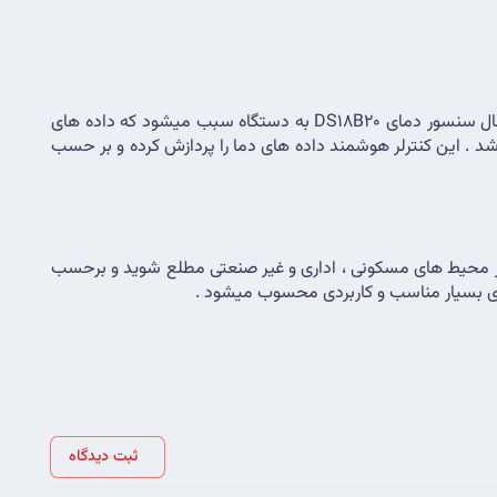
 ، از 4 ورودی سنسور دما و دما رطوبت برخوردار است . استفاده از ورودی سنسور کنترلر هوشمند برای اتصال سنسور دمای DS18B20 به دستگاه سبب میشود که داده های 
 انتقال پیدا کند و کاربر براحتی در بستر نرم افزار از تغییرات دمای آب و محیط مورد نظر مطلع خواهد شد . این کنترلر هوشمند داده های دما را پردازش کرده و بر حسب 
این سنسور ضد آب است و برای اندازه گیری دمای آب و محیط هایی که رطوبت بالایی دارند مناسب است ولی اگر بخواهید از تغییرات دما در محیط های مسکونی ، اداری و غیر صنعتی مطلع شوید و برحسب 
 ای بسیار مناسب و کاربردی محسوب میشود .
ثبت دیدگاه