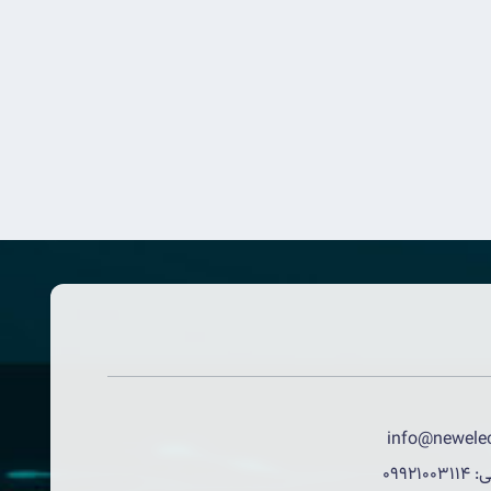
info@newelec
ی:
09921003114