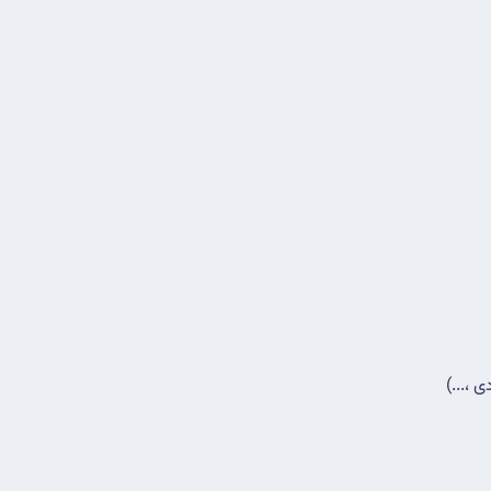
 ،...)