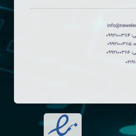
info@newelec
ی:
09921003114
:
09921003115
ی:
09921003116
0219