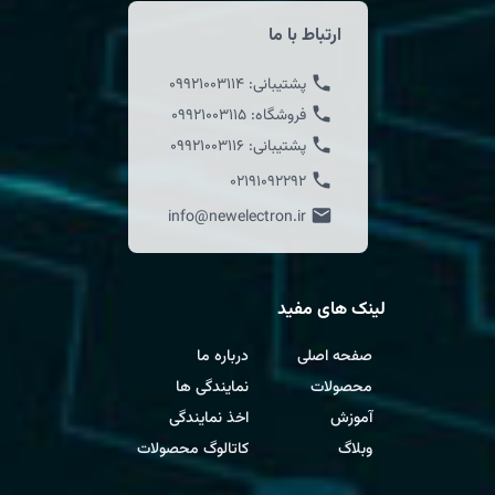
ارتباط با ما
پشتیبانی:
09921003114
فروشگاه:
09921003115
پشتیبانی:
09921003116
02191092292
info@newelectron.ir
لینک های مفید
صفحه اصلی
درباره ما
محصولات
نمایندگی ها
آموزش
اخذ نمایندگی
وبلاگ
کاتالوگ محصولات