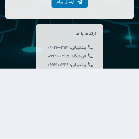
ارسال پیام
ارتباط با ما
پشتیبانی:
09921003114
فروشگاه:
09921003115
پشتیبانی:
09921003116
02191092292
info@newelectron.ir
لینک های مفید
صفحه اصلی
درباره ما
محصولات
نمایندگی ها