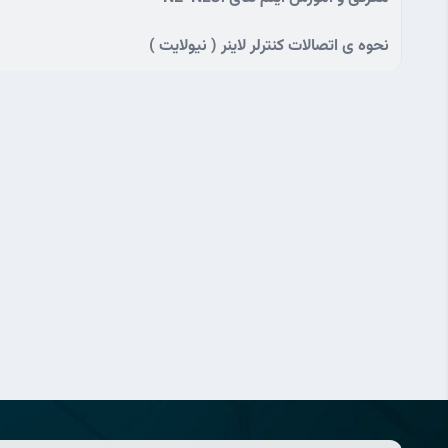
نحوه ی اتصالات کنترلر لاینر ( نیولایت )