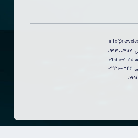
info@newelec
ی:
09921003114
:
09921003115
ی:
09921003116
0219