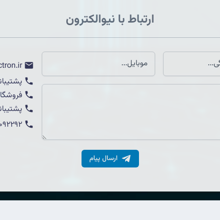
ارتباط با نیوالکترون
tron.ir
پشتیبان
فروشگاه
پشتیبان
1092292
ارسال پیام