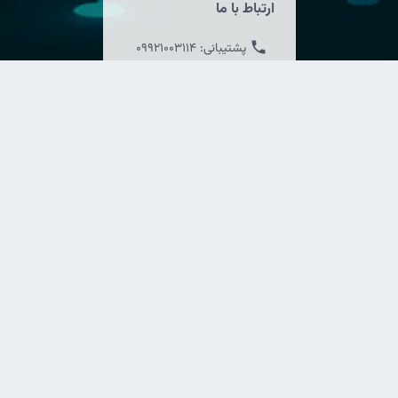
ارتباط با ما
پشتیبانی:
09921003114
فروشگاه:
09921003115
پشتیبانی:
09921003116
02191092292
info@newelectron.ir
لینک های مفید
صفحه اصلی
درباره ما
محصولات
نمایندگی ها
آموزش
اخذ نمایندگی
وبلاگ
کاتالوگ محصولات
ما را در شبکه های اجتماعی زیر دنبال کنید