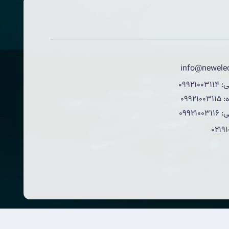
info@newelec
ی:
09921003114
:
09921003115
ی:
09921003116
0219