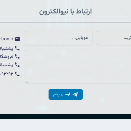
ارتباط با نیوالکترون
tron.ir
پشتیبان
فروشگاه
پشتیبان
1092292
ارسال پیام