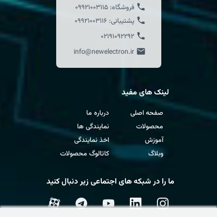
فروشگاه:
09921003115
پشتیبانی:
09921003116
02191092292
info@newelectron.ir
لینک های مفید
صفحه اصلی
درباره ما
محصولات
نمایندگی ها
آموزش
اخذ نمایندگی
وبلاگ
کاتالوگ محصولات
ما را در شبکه های اجتماعی زیر دنبال کنید