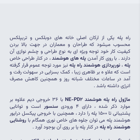
راه پله یکی از ارکان اصلی خانه های دوبلکس و تریپلکس 
محسوب میشود که طراحان و معماران در جهت بالا بردن 
کیفیت کار خود توجه ویژه ای به نوع طراحی و چشم نوازی آن 
دارند . با روی کار آمدن 
پله های هوشمند
 ، در کنار طراحی خاص 
پله
 ، 
نورپردازی هوشمند راه پله
 نیز مورد توجه عموم قرار گرفته 
است که علاو
ه بر ظاهری زیبا ، کمک بسزایی در سهولت رفت و 
آمد در ساعات مختلف شبانه روز و همچنین کاهش مصرف 
انرژی داشته باشد .
ماژول راه پله هوشمند NE-PD2
 با 36 خروجی دیم علاوه بر 
موارد ذکر شده ، دارای 4 ورودی 
سنسور
 است و توانایی 
پشتیبانی تا 1500 پله را دارد ، همچنین با خروجی پیکسل درایور 
هوشمند پله می توان جلوه های خاص نوری همگام با 
روشنایی 
هوشمند راه پله
 در کنار پله یا بر روی آن بوجود آورد .