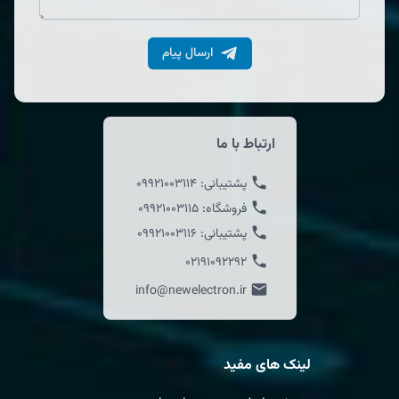
ارسال پیام
ارتباط با ما
پشتیبانی:
09921003114
فروشگاه:
09921003115
پشتیبانی:
09921003116
02191092292
info@newelectron.ir
لینک های مفید