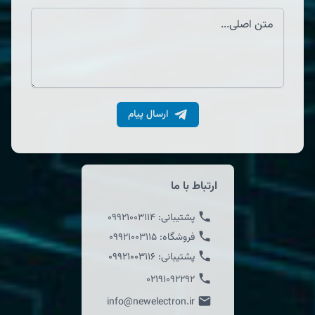
ارسال پیام
ارتباط با ما
پشتیبانی:
09921003114
فروشگاه:
09921003115
پشتیبانی:
09921003116
02191092292
info@newelectron.ir