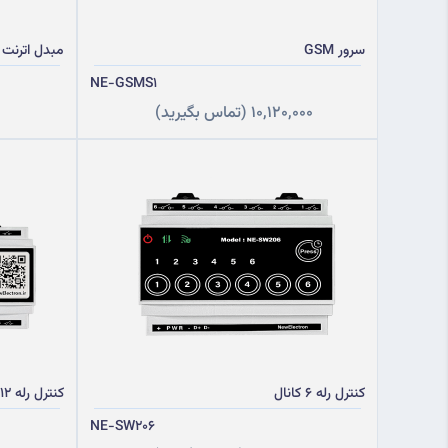
سرور GSM
مبدل اترنت به 85
NE-GSMS1
10,120,000
(تماس بگیرید)
کنترل رله 6 کانال
کنترل رله 12 کانال
NE-SW206