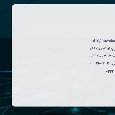
info@newelec
ی:
09921003114
:
09921003115
ی:
09921003116
0219