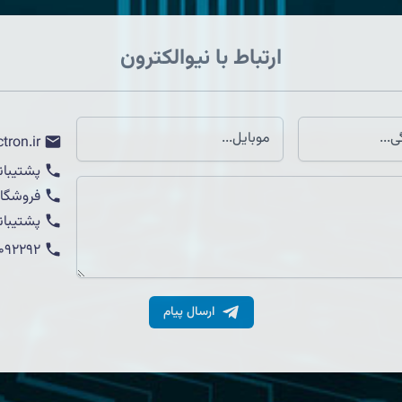
ارتباط با نیوالکترون
tron.ir
پشتیبان
فروشگاه
پشتیبان
1092292
ارسال پیام