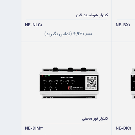
کنترلر هوشمند لاینر
NE-NLC1
NE-BX1
6,930,000
(تماس بگیرید)
کنترلر نور مخفی
NE-DIM3
NE-DIC1