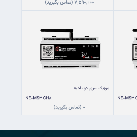
7,590,000
(تماس بگیرید)
موزیک سرور دو ناحیه
NE-MS3 CH8
NE-MS3 
0
(تماس بگیرید)