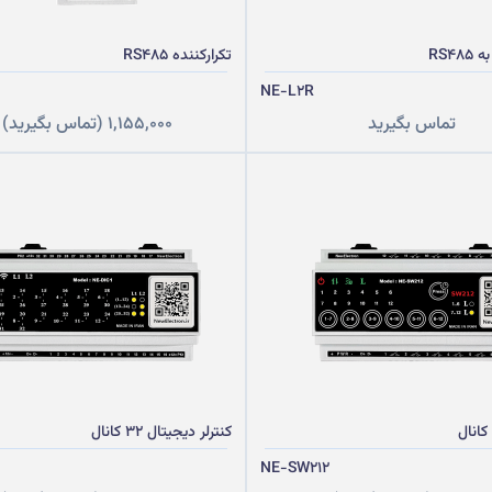
RS4
تکرارکننده RS485
NE-L2R
تماس بگیرید
1,155,000
(تماس بگیرید)
کنترلر دیجیتال 32 کانال
NE-SW212